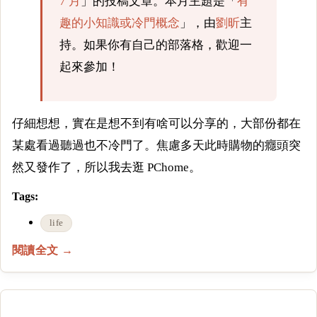
7 月
」的投稿文章。本月主題是「
有
趣的小知識或冷門概念
」，由
劉昕
主
持。如果你有自己的部落格，歡迎一
起來參加！
仔細想想，實在是想不到有啥可以分享的，大部份都在
某處看過聽過也不冷門了。焦慮多天此時購物的癮頭突
然又發作了，所以我去逛 PChome。
Tags:
life
閱讀全文 →